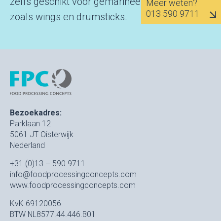
zelfs geschikt voor gemarineerde producten
Meer weten?
013 590 9711
zoals wings en drumsticks.
Bezoekadres:
Parklaan 12
5061 JT Oisterwijk
Nederland
+31 (0)13 – 590 9711
info@foodprocessingconcepts.com
www.foodprocessingconcepts.com
KvK 69120056
BTW NL8577.44.446.B01